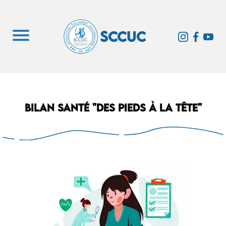
SCCUC
Bilan santé "des pieds à la tête"