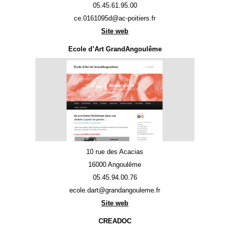
05.45.61.95.00
ce.0161095d@ac-poitiers.fr
Site web
Ecole d’Art GrandAngoulême
10 rue des Acacias
16000 Angoulême
05.45.94.00.76
ecole.dart@grandangouleme.fr
Site web
CREADOC