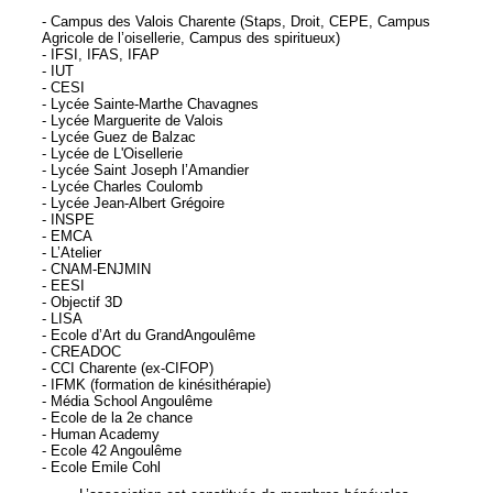
- Campus des Valois Charente (Staps, Droit, CEPE, Campus
Agricole de l’oisellerie, Campus des spiritueux)
- IFSI, IFAS, IFAP
- IUT
- CESI
- Lycée Sainte-Marthe Chavagnes
- Lycée Marguerite de Valois
- Lycée Guez de Balzac
- Lycée de L'Oisellerie
- Lycée Saint Joseph l’Amandier
- Lycée Charles Coulomb
- Lycée Jean-Albert Grégoire
- INSPE
- EMCA
- L’Atelier
- CNAM-ENJMIN
- EESI
- Objectif 3D
- LISA
- Ecole d’Art du GrandAngoulême
- CREADOC
- CCI Charente (ex-CIFOP)
- IFMK (formation de kinésithérapie)
- Média School Angoulême
- Ecole de la 2e chance
- Human Academy
- Ecole 42 Angoulême
- Ecole Emile Cohl