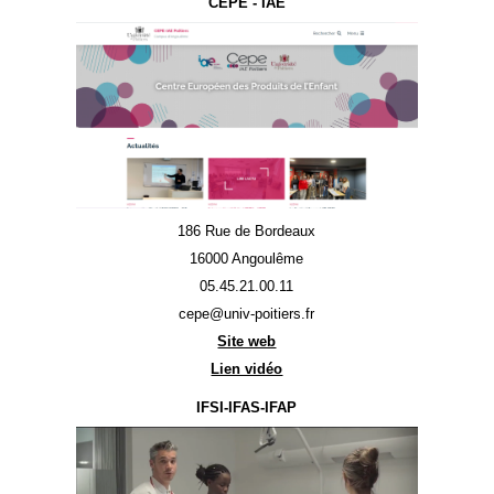
CEPE - IAE
186 Rue de Bordeaux
16000 Angoulême
05.45.21.00.11
cepe@univ-poitiers.fr
Site web
Lien vidéo
IFSI-IFAS-IFAP