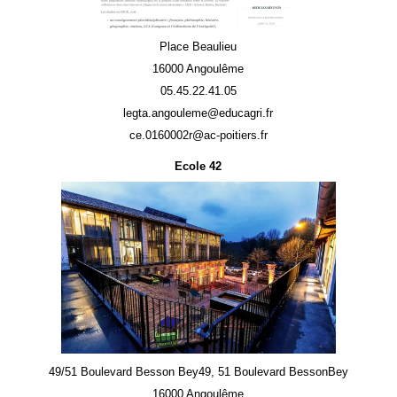
Place Beaulieu
16000 Angoulême
05.45.22.41.05
legta.angouleme@educagri.fr
ce.0160002r@ac-poitiers.fr
Ecole 42
49/51 Boulevard Besson Bey49, 51 Boulevard BessonBey
16000 Angoulême