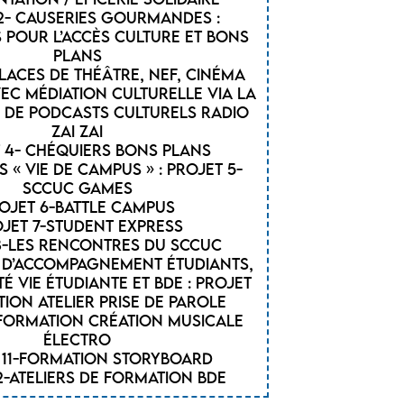
2- Causeries gourmandes :
s pour l’accès culture et bons
plans
Places de théâtre, NEF, Cinéma
vec Médiation culturelle via la
n de podcasts culturels radio
zai zai
 4- Chéquiers bons plans
s « Vie de Campus » : Projet 5-
SCCUC GAMES
ojet 6-BATTLE CAMPUS
jet 7-STUDENT EXPRESS
8-Les rencontres du SCCUC
s d’accompagnement étudiants,
vie étudiante et BDE : Projet
ion atelier prise de parole
-Formation création musicale
électro
 11-Formation storyboard
2-Ateliers de formation BDE