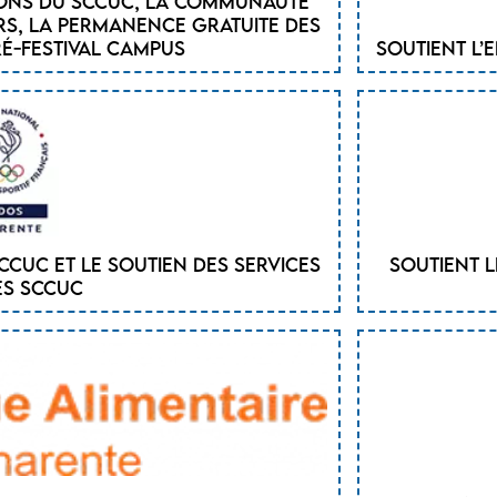
ions du SCCUC, la communauté
rs, la permanence gratuite des
ré-festival campus
Soutient l’
CUC et le soutien des services
Soutient l
es SCCUC