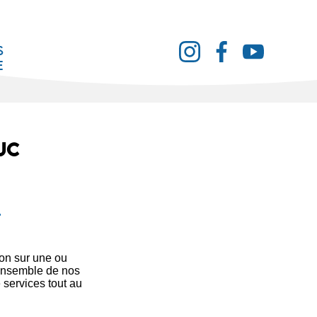
s
e
UC
on sur une ou
’ensemble de nos
 services tout au