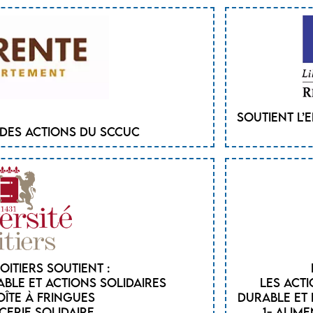
Soutient l’
 des actions du SCCUC
Poitiers soutient :
ble et actions solidaires
Les act
boîte à fringues
durable et 
icerie solidaire
1- Alime