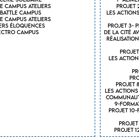
de Campus Ateliers
Projet 
 Battle Campus
Les action
de Campus Ateliers
iers éloquences
Projet 3- 
lectro campus
de la cité a
réalisatio
Projet
Les action
Pr
Pro
Projet 
Les action
communauté 
9-Format
Projet 10
Projet
Projet 1